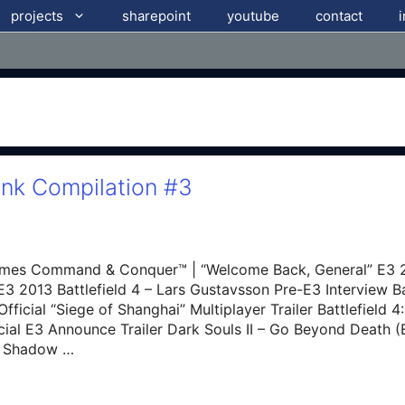
projects
sharepoint
youtube
contact
ink Compilation #3
mes Command & Conquer™ | “Welcome Back, General” E3 20
E3 2013 Battlefield 4 – Lars Gustavsson Pre-E3 Interview Bat
fficial “Siege of Shanghai” Multiplayer Trailer Battlefield
ficial E3 Announce Trailer Dark Souls II – Go Beyond Death (
of Shadow …