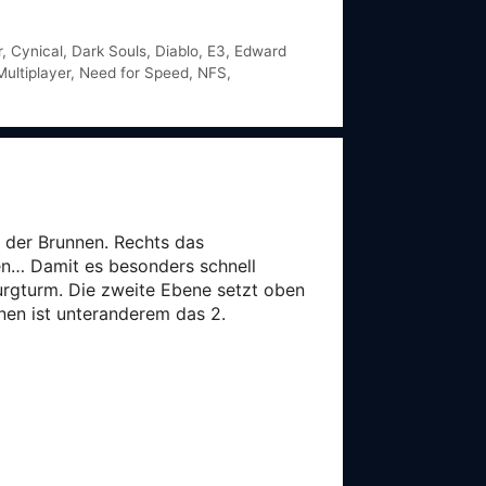
r
,
Cynical
,
Dark Souls
,
Diablo
,
E3
,
Edward
Multiplayer
,
Need for Speed
,
NFS
,
 der Brunnen. Rechts das
en… Damit es besonders schnell
urgturm. Die zweite Ebene setzt oben
nnen ist unteranderem das 2.