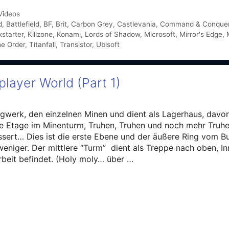
Videos
d
,
Battlefield
,
BF
,
Brit
,
Carbon Grey
,
Castlevania
,
Command & Conque
kstarter
,
Killzone
,
Konami
,
Lords of Shadow
,
Microsoft
,
Mirror's Edge
,
e Order
,
Titanfall
,
Transistor
,
Ubisoft
player World (Part 1)
gwerk, den einzelnen Minen und dient als Lagerhaus, davor
e Etage im Minenturm, Truhen, Truhen und noch mehr Truh
sert… Dies ist die erste Ebene und der äußere Ring vom B
 weniger. Der mittlere “Turm” dient als Treppe nach oben, I
beit befindet. (Holy moly… über …