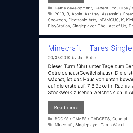
Categories
Game development
,
General
,
YouTube / 
Tags
2013
,
3
,
Apple
,
Ashtray
,
Assassin's Cree
Snowden
,
Electronic Arts
,
inFAMOUS
,
K
,
Kic
PlayStation
,
Singleplayer
,
The Last of Us
,
Th
Minecraft – Tares Single
20/08/2010
by
Jan Bröer
Dieser Turm führt unter Tage zum Ber
Getreidehaus(Gewächshaus). Die erst
wächst, ist das Haus von unten bewäs
auf die erste auf, 7 Blöcke im Radius
Stockwerk zusehen welches sich in Ar
Read more
Categories
BOOKS / GAMES / GADGETS
,
General
Tags
Minecraft
,
Singleplayer
,
Tares World