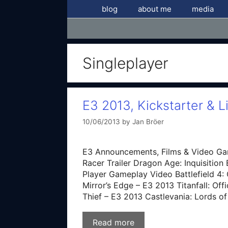
Skip
blog
about me
media
to
content
Singleplayer
E3 2013, Kickstarter & L
10/06/2013
by
Jan Bröer
E3 Announcements, Films & Video Ga
Racer Trailer Dragon Age: Inquisition 
Player Gameplay Video Battlefield 4: O
Mirror’s Edge – E3 2013 Titanfall: Of
Thief – E3 2013 Castlevania: Lords 
Read more