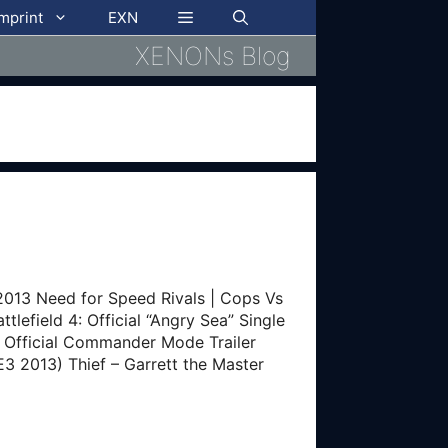
imprint
EXN
XENONs Blog
13 Need for Speed Rivals | Cops Vs
tlefield 4: Official “Angry Sea” Single
 4: Official Commander Mode Trailer
E3 2013) Thief – Garrett the Master