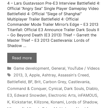
4 – Lars Gustavsson Pre-E3 Interview Battlefield 4:
Official “Angry Sea” Single Player Gameplay Video
Battlefield 4: Official “Siege of Shanghai”
Multiplayer Trailer Battlefield 4: Official
Commander Mode Trailer Mirror’s Edge – E3 2013
Titanfall: Official E3 Announce Trailer Dark Souls II
– Go Beyond Death (E3 2013) Thief – Garrett the
Master Thief – E3 2013 Castlevania: Lords of
Shadow …
Read more
Categories
Game development
,
General
,
YouTube / Videos
Tags
2013
,
3
,
Apple
,
Ashtray
,
Assassin's Creed
,
Battlefield
,
BF
,
Brit
,
Carbon Grey
,
Castlevania
,
Command & Conquer
,
Cynical
,
Dark Souls
,
Diablo
,
E3
,
Edward Snowden
,
Electronic Arts
,
inFAMOUS
,
K
,
Kickstarter
,
Killzone
,
Konami
,
Lords of Shadow
,