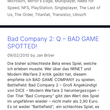
Microsoft
,
Mirror's Edge
,
Multiplayer
,
Need for
Speed
,
NFS
,
PlayStation
,
Singleplayer
,
The Last of
Us
,
The Order
,
Titanfall
,
Transistor
,
Ubisoft
Bad Company 2: Q – BAD GAME
SPOTTED!
09/02/2010
by
Jan Bröer
Die bisher schlechteste Beta eines Spiel, welche
ich erleben musste. Wer über das IWNET und
Modern Warfare 2 kritik geübt hat, diesem
empfehle ich BAD GAME COMPANY zu spielen.
Battlefield: Bad Company 2 – Groß Angekündigt
von DICE – Modern Warfare 2 heruntergezogen –
Der Titel “Bad Company” gibt den Wert des Spiel
im ungefähren wieder – nicht mehr als 2,90 Euro.
Es ist weder “Battlefield”, ein schlechtes Spiel, es