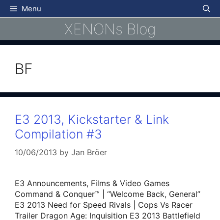
Skip
Menu
to
XENONs Blog
content
BF
E3 2013, Kickstarter & Link
Compilation #3
10/06/2013
by
Jan Bröer
E3 Announcements, Films & Video Games
Command & Conquer™ | “Welcome Back, General”
E3 2013 Need for Speed Rivals | Cops Vs Racer
Trailer Dragon Age: Inquisition E3 2013 Battlefield