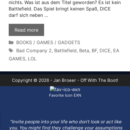
nichts. Was ist aus dem Titel geworden? Es ist kein
Battlefield. Das Spiel bringt keinen Spaß, DICE
darf sich neben …
Read more
Categories
BOOKS / GAMES / GADGETS
Tags
Bad Company 2
,
Battlefield
,
Beta
,
BF
,
DICE
,
EA
GAMES
,
LOL
Copyright © 2026 - Jan Broeer - Off With The Boot!
Favorite Icon EXN
”Invite people into your life who don’t look or act like
you. You might find they challenge your assumptions