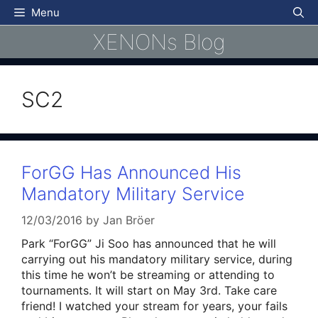
Skip
Menu
to
XENONs Blog
content
SC2
ForGG Has Announced His
Mandatory Military Service
12/03/2016
by
Jan Bröer
Park “ForGG” Ji Soo has announced that he will
carrying out his mandatory military service, during
this time he won’t be streaming or attending to
tournaments. It will start on May 3rd. Take care
friend! I watched your stream for years, your fails