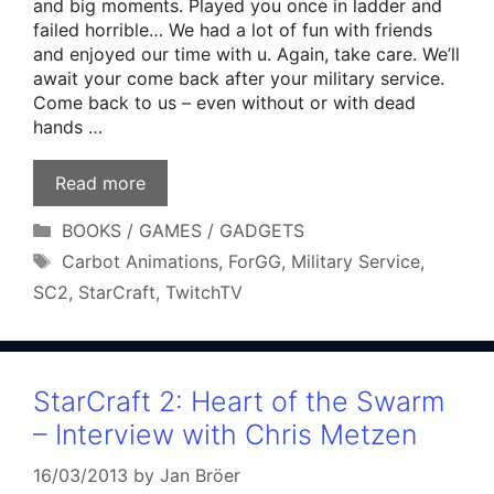
and big moments. Played you once in ladder and
failed horrible… We had a lot of fun with friends
and enjoyed our time with u. Again, take care. We’ll
await your come back after your military service.
Come back to us – even without or with dead
hands …
Read more
Categories
BOOKS / GAMES / GADGETS
Tags
Carbot Animations
,
ForGG
,
Military Service
,
SC2
,
StarCraft
,
TwitchTV
StarCraft 2: Heart of the Swarm
– Interview with Chris Metzen
16/03/2013
by
Jan Bröer