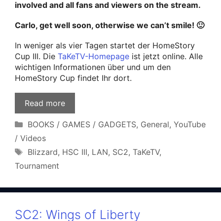
involved and all fans and viewers on the stream.
Carlo, get well soon, otherwise we can’t smile! 🙂
In weniger als vier Tagen startet der HomeStory
Cup III. Die
TaKeTV-Homepage
ist jetzt online. Alle
wichtigen Informationen über und um den
HomeStory Cup findet Ihr dort.
Read more
Categories
BOOKS / GAMES / GADGETS
,
General
,
YouTube
/ Videos
Tags
Blizzard
,
HSC III
,
LAN
,
SC2
,
TaKeTV
,
Tournament
SC2: Wings of Liberty