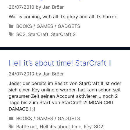
26/07/2010
by
Jan Bröer
War is coming, with all it’s glory and all it’s horror!
Categories
BOOKS / GAMES / GADGETS
Tags
SC2
,
StarCraft
,
StarCraft 2
Hell it’s about time! StarCraft II
24/07/2010
by
Jan Bröer
Jeder der bereits im Besitz von StarCraft II ist oder
sich einen Key online erworben hat kann schon seit
geraumer Zeit seinen Account aktivieren… noch 2
Tage bis zum Start von StarCraft 2! MOAR CRIT
DAMAGE!! ;]
Categories
BOOKS / GAMES / GADGETS
Tags
Battle.net
,
Hell it's about time
,
Key
,
SC2
,