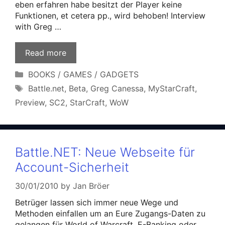
eben erfahren habe besitzt der Player keine
Funktionen, et cetera pp., wird behoben! Interview
with Greg …
Read more
Categories
BOOKS / GAMES / GADGETS
Tags
Battle.net
,
Beta
,
Greg Canessa
,
MyStarCraft
,
Preview
,
SC2
,
StarCraft
,
WoW
Battle.NET: Neue Webseite für
Account-Sicherheit
30/01/2010
by
Jan Bröer
Betrüger lassen sich immer neue Wege und
Methoden einfallen um an Eure Zugangs-Daten zu
gelangen für World of Warcraft, E-Banking oder