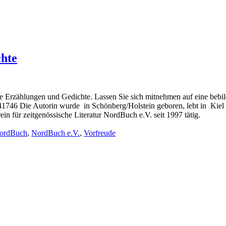
chte
e Erzählungen und Gedichte. Lassen Sie sich mitnehmen auf eine bebil
6 Die Autorin wurde in Schönberg/Holstein geboren, lebt in Kiel und
ein für zeitgenössische Literatur NordBuch e.V. seit 1997 tätig.
ordBuch
,
NordBuch e.V.
,
Vorfreude
r life who don’t look or act like you. You might find they challenge your assumpt
– Mellody Hobson