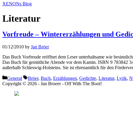
XENONs Blog
Literatur
Vorfreude – Wintererzählungen und Gedi
01/12/2010
by
Jan Bröer
Das Buch Vorfreude eröffnet dem Leser unterhaltsame wie besinnlich
Das Buch für gemütliche Abende vor dem Kamin. ISBN 9 783842 34174
außerhalb Schleswig-Holsteins. Sie ist ehrenamtlich für den Förderver
Categories
Tags
General
Bröer
,
Buch
,
Erzählungen
,
Gedichte
,
Literatur
,
Lyrik
,
N
Copyright © 2026 - Jan Broeer - Off With The Boot!
Favorite Icon EXN
”Invite people into you