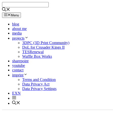
Skip
to
content
Menu
blog
about me
media
projects
3DPC (3D Print Community)
DoL for Crusader Kings II
TESRenewal
Waffle Box Works
sharepoint
youtube
contact
imprint
Terms and Condition
Data Privacy Act
Data Privacy Settings
EXN