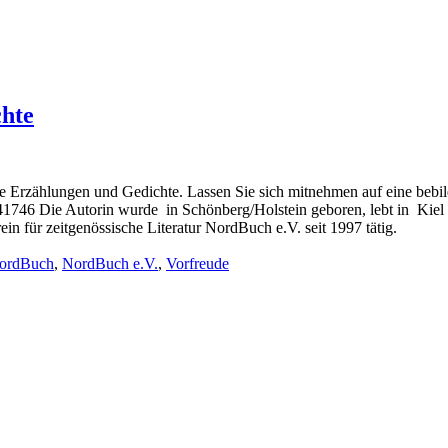
chte
e Erzählungen und Gedichte. Lassen Sie sich mitnehmen auf eine bebil
6 Die Autorin wurde in Schönberg/Holstein geboren, lebt in Kiel und
ein für zeitgenössische Literatur NordBuch e.V. seit 1997 tätig.
ordBuch
,
NordBuch e.V.
,
Vorfreude
r life who don’t look or act like you. You might find they challenge your assumpt
– Mellody Hobson