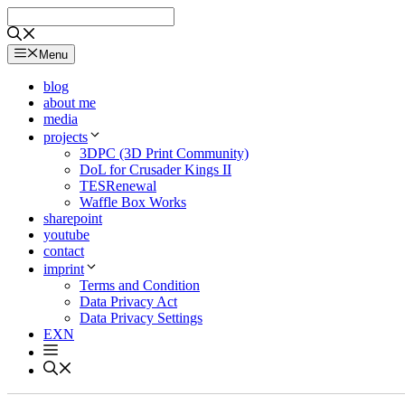
Skip
to
content
Menu
blog
about me
media
projects
3DPC (3D Print Community)
DoL for Crusader Kings II
TESRenewal
Waffle Box Works
sharepoint
youtube
contact
imprint
Terms and Condition
Data Privacy Act
Data Privacy Settings
EXN