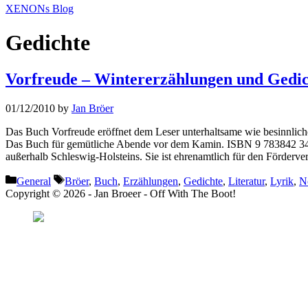
XENONs Blog
Gedichte
Vorfreude – Wintererzählungen und Gedi
01/12/2010
by
Jan Bröer
Das Buch Vorfreude eröffnet dem Leser unterhaltsame wie besinnlich
Das Buch für gemütliche Abende vor dem Kamin. ISBN 9 783842 34174
außerhalb Schleswig-Holsteins. Sie ist ehrenamtlich für den Förderver
Categories
Tags
General
Bröer
,
Buch
,
Erzählungen
,
Gedichte
,
Literatur
,
Lyrik
,
N
Copyright © 2026 - Jan Broeer - Off With The Boot!
Favorite Icon EXN
”Invite people into you