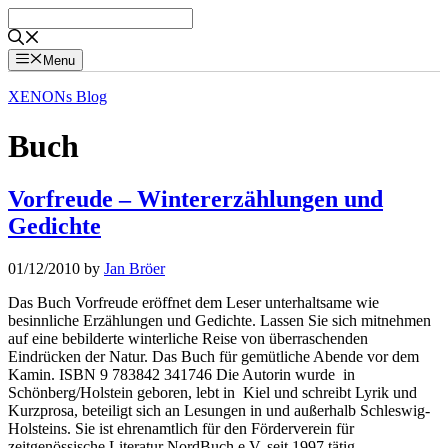
Skip
to
content
Menu
XENONs Blog
Buch
Vorfreude – Wintererzählungen und
Gedichte
01/12/2010
by
Jan Bröer
Das Buch Vorfreude eröffnet dem Leser unterhaltsame wie
besinnliche Erzählungen und Gedichte. Lassen Sie sich mitnehmen
auf eine bebilderte winterliche Reise von überraschenden
Eindrücken der Natur. Das Buch für gemütliche Abende vor dem
Kamin. ISBN 9 783842 341746 Die Autorin wurde in
Schönberg/Holstein geboren, lebt in Kiel und schreibt Lyrik und
Kurzprosa, beteiligt sich an Lesungen in und außerhalb Schleswig-
Holsteins. Sie ist ehrenamtlich für den Förderverein für
zeitgenössische Literatur NordBuch e.V. seit 1997 tätig.