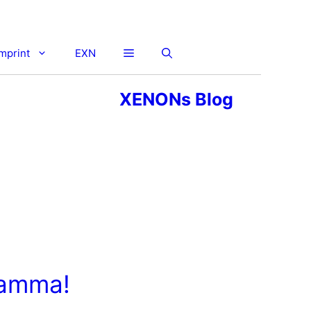
imprint
EXN
XENONs Blog
Mamma!