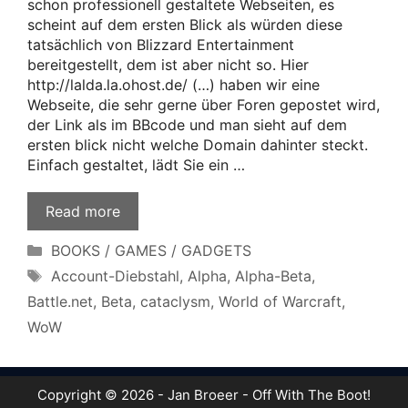
schon professionell gestaltete Webseiten, es
scheint auf dem ersten Blick als würden diese
tatsächlich von Blizzard Entertainment
bereitgestellt, dem ist aber nicht so. Hier
http://lalda.la.ohost.de/ (…) haben wir eine
Webseite, die sehr gerne über Foren gepostet wird,
der Link als im BBcode und man sieht auf dem
ersten blick nicht welche Domain dahinter steckt.
Einfach gestaltet, lädt Sie ein …
Read more
Categories
BOOKS / GAMES / GADGETS
Tags
Account-Diebstahl
,
Alpha
,
Alpha-Beta
,
Battle.net
,
Beta
,
cataclysm
,
World of Warcraft
,
WoW
Copyright © 2026 - Jan Broeer - Off With The Boot!