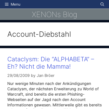
Skip
Menu
to
XENONs Blog
content
Account-Diebstahl
Cataclysm: Die “ALPHABETA” –
Eh? Nicht die Mamma!
29/08/2009
by
Jan Bröer
Nur wenige Minuten nach der Ankündigungen
Cataclysm, der nächsten Erweiterung zu World of
Warcraft, sind bereits die ersten Phishing-
Webseiten auf der Jagd nach den Account
Informationen gewesen. Mittlerweile gibt es bereits