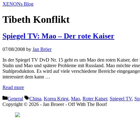
XENONs Blog
Tibeth Konflikt
Spiegel TV: Mao – Der rote Kaiser
07/08/2008
by
Jan Bröer
In der Spiegel TV DvD Nr. 15 geht es um Mao den roten Kaiser, der 
Stalin und Mao und spätere Probleme mit Russland. Mao möchte eine 
Stahlproduktion. Es wird auf viele verschiedene Bereiche eingegang
interessiert dem kann …
Read more
Categories
Tags
General
China
,
Korea Krieg
,
Mao
,
Roter Kaiser
,
Spiegel TV
,
Sp
Copyright © 2026 - Jan Broeer - Off With The Boot!
Favorite Icon EXN