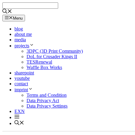
Skip
to
content
Menu
blog
about me
media
projects
3DPC (3D Print Community)
DoL for Crusader Kings II
TESRenewal
Waffle Box Works
sharepoint
youtube
contact
imprint
Terms and Condition
Data Privacy Act
Data Privacy Settings
EXN