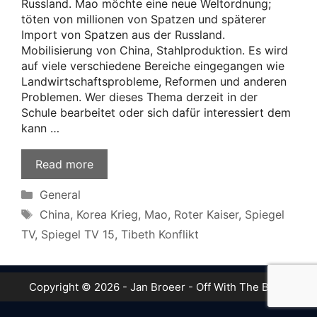
Russland. Mao möchte eine neue Weltordnung;
töten von millionen von Spatzen und späterer
Import von Spatzen aus der Russland.
Mobilisierung von China, Stahlproduktion. Es wird
auf viele verschiedene Bereiche eingegangen wie
Landwirtschaftsprobleme, Reformen und anderen
Problemen. Wer dieses Thema derzeit in der
Schule bearbeitet oder sich dafür interessiert dem
kann …
Read more
Categories
General
Tags
China
,
Korea Krieg
,
Mao
,
Roter Kaiser
,
Spiegel
TV
,
Spiegel TV 15
,
Tibeth Konflikt
Copyright © 2026 - Jan Broeer - Off With The Boot!