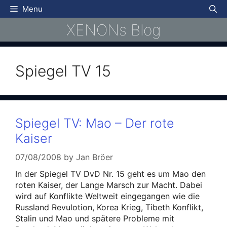
Skip
Menu
to
XENONs Blog
content
Spiegel TV 15
Spiegel TV: Mao – Der rote
Kaiser
07/08/2008
by
Jan Bröer
In der Spiegel TV DvD Nr. 15 geht es um Mao den
roten Kaiser, der Lange Marsch zur Macht. Dabei
wird auf Konflikte Weltweit eingegangen wie die
Russland Revulotion, Korea Krieg, Tibeth Konflikt,
Stalin und Mao und spätere Probleme mit