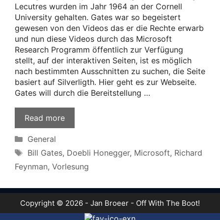
Lecutres wurden im Jahr 1964 an der Cornell
University gehalten. Gates war so begeistert
gewesen von den Videos das er die Rechte erwarb
und nun diese Videos durch das Microsoft
Research Programm öffentlich zur Verfügung
stellt, auf der interaktiven Seiten, ist es möglich
nach bestimmten Ausschnitten zu suchen, die Seite
basiert auf Silverligth. Hier geht es zur Webseite.
Gates will durch die Bereitstellung …
Read more
Categories
General
Tags
Bill Gates
,
Doebli Honegger
,
Microsoft
,
Richard
Feynman
,
Vorlesung
Copyright © 2026 - Jan Broeer - Off With The Boot!