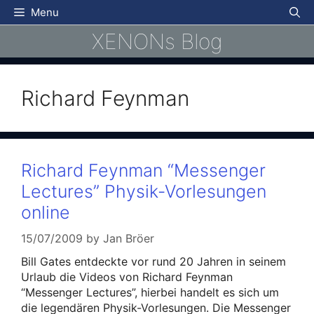
Skip
Menu
to
XENONs Blog
content
Richard Feynman
Richard Feynman “Messenger
Lectures” Physik-Vorlesungen
online
15/07/2009
by
Jan Bröer
Bill Gates entdeckte vor rund 20 Jahren in seinem
Urlaub die Videos von Richard Feynman
“Messenger Lectures”, hierbei handelt es sich um
die legendären Physik-Vorlesungen. Die Messenger