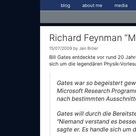
Skip
blog
about me
media
to
content
Richard Feynman “Me
15/07/2009
by
Jan Bröer
Bill Gates entdeckte vor rund 20 Jah
sich um die legendären Physik-Vorle
Gates war so begeistert gew
Microsoft Research Programm ö
nach bestimmten Ausschnitten
Gates will durch die Bereits
“Niemand verstand es besser
sagte er. Es handle sich um d