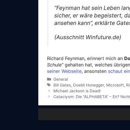
“Feynman hat sein Leben lang
sicher, er wäre begeistert, 
ansehen kann”, erklärte Gates
(Ausschnitt Winfuture.de)
Richard Feynman, erinnert mich an
Do
Schule”
gehalten hat, welches übrigen
seiner Webseite
, ansonsten
schaut ei
Categories
General
Tags
Bill Gates
,
Doebli Honegger
,
Microsoft
,
R
Michael Jackson is Dead!
Cataclysm: Die “ALPHABETA” – Eh? Nich