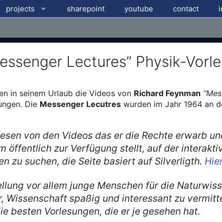
projects
sharepoint
youtube
contact
ssenger Lectures” Physik-Vorle
ren in seinem Urlaub die Videos von
Richard Feynman
“Mes
sungen. Die
Messenger Lecutres
wurden im Jahr 1964 an der
esen von den Videos das er die Rechte erwarb un
ffentlich zur Verfügung stellt, auf der interaktiv
 zu suchen, die Seite basiert auf Silverligth.
Hie
tellung vor allem junge Menschen für die Naturwis
, Wissenschaft spaßig und interessant zu vermitt
ie besten Vorlesungen, die er je gesehen hat.