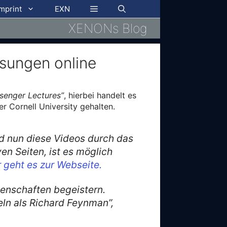
imprint
EXN
XENONs Blog
sungen online
senger Lectures”
, hierbei handelt es
 Cornell University gehalten.
d nun diese Videos durch das
en Seiten, ist es möglich
r geht es zur Webseite.
senschaften begeistern.
eln als Richard Feynman”,