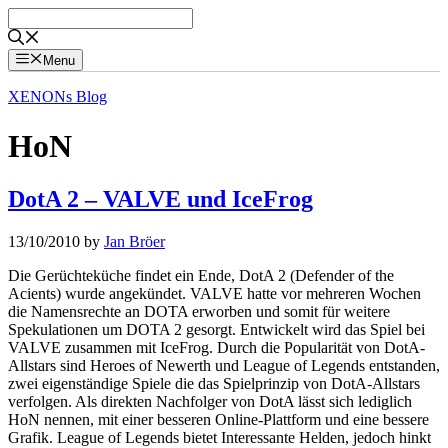
Skip
to
content
Menu
XENONs Blog
HoN
DotA 2 – VALVE und IceFrog
13/10/2010
by
Jan Bröer
Die Gerüchteküche findet ein Ende, DotA 2 (Defender of the
Acients) wurde angekündet. VALVE hatte vor mehreren Wochen
die Namensrechte an DOTA erworben und somit für weitere
Spekulationen um DOTA 2 gesorgt. Entwickelt wird das Spiel bei
VALVE zusammen mit IceFrog. Durch die Popularität von DotA-
Allstars sind Heroes of Newerth und League of Legends entstanden,
zwei eigenständige Spiele die das Spielprinzip von DotA-Allstars
verfolgen. Als direkten Nachfolger von DotA lässt sich lediglich
HoN nennen, mit einer besseren Online-Plattform und eine bessere
Grafik. League of Legends bietet Interessante Helden, jedoch hinkt