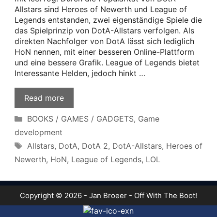
Allstars sind Heroes of Newerth und League of
Legends entstanden, zwei eigenständige Spiele die
das Spielprinzip von DotA-Allstars verfolgen. Als
direkten Nachfolger von DotA lässt sich lediglich
HoN nennen, mit einer besseren Online-Plattform
und eine bessere Grafik. League of Legends bietet
Interessante Helden, jedoch hinkt …
Read more
Categories
BOOKS / GAMES / GADGETS
,
Game
development
Tags
Allstars
,
DotA
,
DotA 2
,
DotA-Allstars
,
Heroes of
Newerth
,
HoN
,
League of Legends
,
LOL
Copyright © 2026 - Jan Broeer - Off With The Boot!