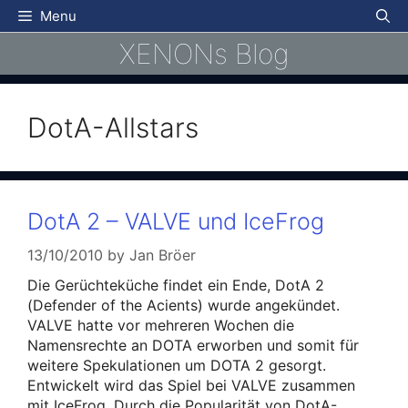
Skip
Menu
to
XENONs Blog
content
DotA-Allstars
DotA 2 – VALVE und IceFrog
13/10/2010
by
Jan Bröer
Die Gerüchteküche findet ein Ende, DotA 2
(Defender of the Acients) wurde angekündet.
VALVE hatte vor mehreren Wochen die
Namensrechte an DOTA erworben und somit für
weitere Spekulationen um DOTA 2 gesorgt.
Entwickelt wird das Spiel bei VALVE zusammen
mit IceFrog. Durch die Popularität von DotA-