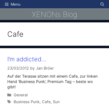
Skip
Menu
to
XENONs Blog
content
Cafe
I’m addicted…
23/03/2012
by
Jan Bröer
Auf der Terasse sitzen mit einem Cafe, zur linken
Hand ‘Business Punk’, Premium Tag – beste wo
gibt!
Categories
General
Tags
Business Punk
,
Cafe
,
Sun