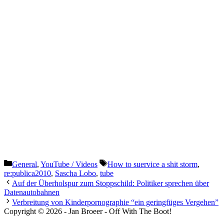
Categories
Tags
General
,
YouTube / Videos
How to suervice a shit storm
,
re:publica2010
,
Sascha Lobo
,
tube
Auf der Überholspur zum Stoppschild: Politiker sprechen über
Datenautobahnen
Verbreitung von Kinderpornographie “ein geringfüges Vergehen”
Copyright © 2026 - Jan Broeer - Off With The Boot!