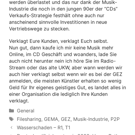
werden überlastet und das nur dank der Musik-
Industrie die noch in den jungen 90er der “CDs”
Verkaufs-Strategie festhält ohne auch nur
anscheinend sinnvolle Investitionen in neue
Vertriebswege zu stecken.
Verklagt Eure Kunden, verklagt Euch selbst.
Nun gut, dann kaufe ich mir keine Musik mehr
Online, im CD Geschäft und woanders, lade Sie
auch nicht herunter nein ich höre Sie im Radio-
Stream oder das alte UKW, aber wann werden wir
auch hier verklagt selbst wenn wir es bei der GEZ
anmelden, die meisten Künstler erhalten so wenig
Geld für Ihr eigenes geistiges Gut, es landet alles in
einer Organisation die lediglich Ihre Kunden
verklagt.
Categories
General
Tags
Filesharing
,
GEMA
,
GEZ
,
Musik-Industrie
,
P2P
Wasserschaden – R1, T1