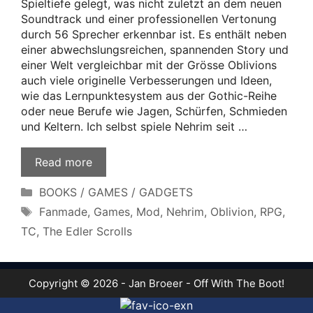
Spieltiefe gelegt, was nicht zuletzt an dem neuen
Soundtrack und einer professionellen Vertonung
durch 56 Sprecher erkennbar ist. Es enthält neben
einer abwechslungsreichen, spannenden Story und
einer Welt vergleichbar mit der Grösse Oblivions
auch viele originelle Verbesserungen und Ideen,
wie das Lernpunktesystem aus der Gothic-Reihe
oder neue Berufe wie Jagen, Schürfen, Schmieden
und Keltern. Ich selbst spiele Nehrim seit …
Read more
Categories
BOOKS / GAMES / GADGETS
Tags
Fanmade
,
Games
,
Mod
,
Nehrim
,
Oblivion
,
RPG
,
TC
,
The Edler Scrolls
Copyright © 2026 - Jan Broeer - Off With The Boot!