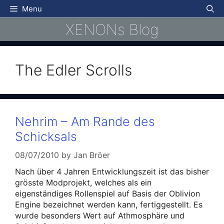
Skip
Menu
to
XENONs Blog
content
The Edler Scrolls
Nehrim – Am Rande des
Schicksals
08/07/2010
by
Jan Bröer
Nach über 4 Jahren Entwicklungszeit ist das bisher
grösste Modprojekt, welches als ein
eigenständiges Rollenspiel auf Basis der Oblivion
Engine bezeichnet werden kann, fertiggestellt. Es
wurde besonders Wert auf Athmosphäre und