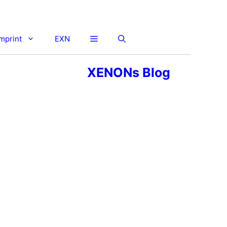
imprint
EXN
XENONs Blog