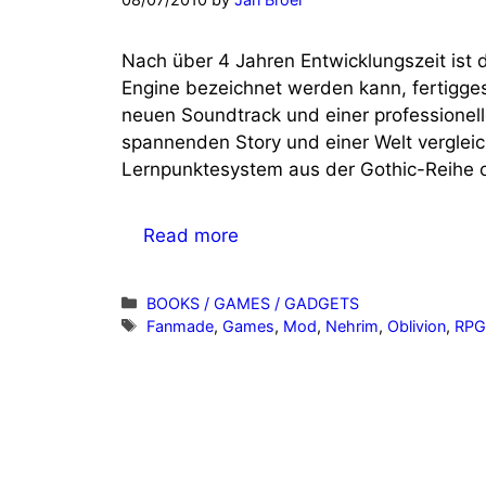
Nach über 4 Jahren Entwicklungszeit ist d
Engine bezeichnet werden kann, fertigges
neuen Soundtrack und einer professionel
spannenden Story und einer Welt vergleic
Lernpunktesystem aus der Gothic-Reihe od
Read more
Categories
BOOKS / GAMES / GADGETS
Tags
Fanmade
,
Games
,
Mod
,
Nehrim
,
Oblivion
,
RP