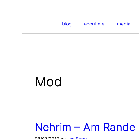
Skip
to
content
blog
about me
media
Mod
Nehrim – Am Rande 
08/07/2010
by
Jan Bröer