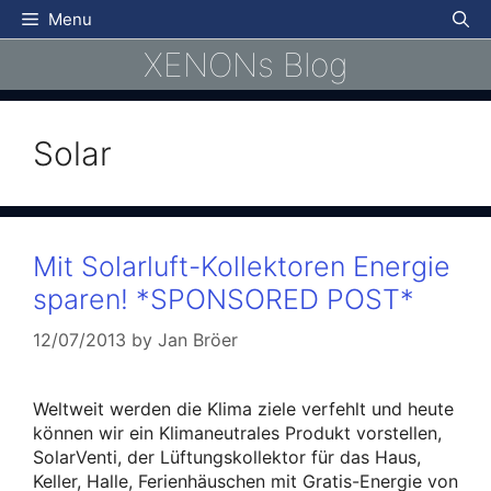
Skip
Menu
to
XENONs Blog
content
Solar
Mit Solarluft-Kollektoren Energie
sparen! *SPONSORED POST*
12/07/2013
by
Jan Bröer
Weltweit werden die Klima ziele verfehlt und heute
können wir ein Klimaneutrales Produkt vorstellen,
SolarVenti, der Lüftungskollektor für das Haus,
Keller, Halle, Ferienhäuschen mit Gratis-Energie von