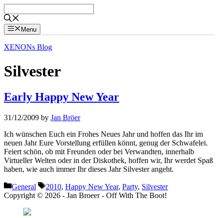
Skip
to
content
Menu
XENONs Blog
Silvester
Early Happy New Year
31/12/2009
by
Jan Bröer
Ich wünschen Euch ein Frohes Neues Jahr und hoffen das Ihr im
neuen Jahr Eure Vorstellung erfüllen könnt, genug der Schwafelei.
Feiert schön, ob mit Freunden oder bei Verwandten, innerhalb
Virtueller Welten oder in der Diskothek, hoffen wir, Ihr werdet Spaß
haben, wie auch immer Ihr dieses Jahr Silvester angeht.
Categories
Tags
General
2010
,
Happy New Year
,
Party
,
Silvester
Copyright © 2026 - Jan Broeer - Off With The Boot!