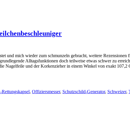
Teilchenbeschleuniger
stet und mich wieder zum schmunzeln gebracht, weitere Rezensionen find
 grundlegende Alltagsfunktionen doch teilweise etwas schwer zu erreiche
 die Nagelfeile und der Korkenzieher in einem Winkel von exakt 107,
l-Rettungskapsel
,
Offiziersmesser
,
Schutzschild-Generator
,
Schweizer
,