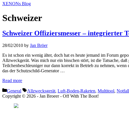
XENONs Blog
Schweizer
Schweizer Offiziersmesser – integrierter 
28/02/2010
by
Jan Bröer
Es ist schon ein wenig älter, doch hat es heute jemand im Forum gepo
Allzweckgerät. Was mich nur ein bisschen stört, ist die Tatsache, daß
Teilchenbeschleuniger nur dann korrekt in Betrieb zu nehmen, wenn
das der Schutzschild-Generator …
Read more
Categories
Tags
General
Allzwecksgerät
,
Luft-Boden-Raketen
,
Multitool
,
Notfal
Copyright © 2026 - Jan Broeer - Off With The Boot!
Favorite Icon EXN