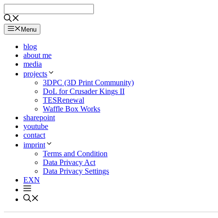
Skip
to
content
Menu
blog
about me
media
projects
3DPC (3D Print Community)
DoL for Crusader Kings II
TESRenewal
Waffle Box Works
sharepoint
youtube
contact
imprint
Terms and Condition
Data Privacy Act
Data Privacy Settings
EXN