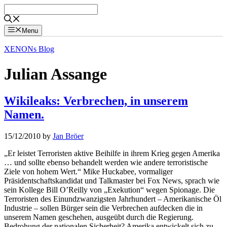
Skip
to
content
Menu
XENONs Blog
Julian Assange
Wikileaks: Verbrechen, in unserem
Namen.
15/12/2010
by
Jan Bröer
„Er leistet Terroristen aktive Beihilfe in ihrem Krieg gegen Amerika
… und sollte ebenso behandelt werden wie andere terroristische
Ziele von hohem Wert.“ Mike Huckabee, vormaliger
Präsidentschaftskandidat und Talkmaster bei Fox News, sprach wie
sein Kollege Bill O’Reilly von „Exekution“ wegen Spionage. Die
Terroristen des Einundzwanzigsten Jahrhundert – Amerikanische Öl
Industrie – sollen Bürger sein die Verbrechen aufdecken die in
unserem Namen geschehen, ausgeübt durch die Regierung.
Bedrohung der nationalen Sicherheit? Amerika entwickelt sich zu