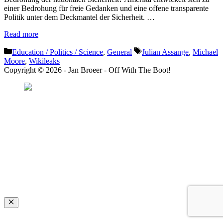
einer Bedrohung für freie Gedanken und eine offene transparente
Politik unter dem Deckmantel der Sicherheit. …
Read more
Categories
Tags
Education / Politics / Science
,
General
Julian Assange
,
Michael
Moore
,
Wikileaks
Copyright © 2026 - Jan Broeer - Off With The Boot!
Favorite Icon EXN
”Invite people into your life who don’t look or act like you. You might find
they challenge your assumptions and make you grow.”
– Mellody Hobson
Close