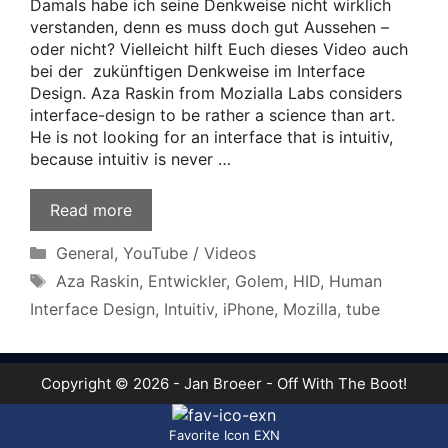
Damals habe ich seine Denkweise nicht wirklich
verstanden, denn es muss doch gut Aussehen –
oder nicht? Vielleicht hilft Euch dieses Video auch
bei der zukünftigen Denkweise im Interface
Design. Aza Raskin from Mozialla Labs considers
interface-design to be rather a science than art.
He is not looking for an interface that is intuitiv,
because intuitiv is never …
Read more
Categories
General
,
YouTube / Videos
Tags
Aza Raskin
,
Entwickler
,
Golem
,
HID
,
Human
Interface Design
,
Intuitiv
,
iPhone
,
Mozilla
,
tube
Copyright © 2026 - Jan Broeer - Off With The Boot!
Favorite Icon EXN