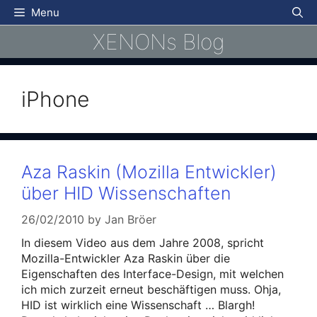
Skip
Menu
to
XENONs Blog
content
iPhone
Aza Raskin (Mozilla Entwickler)
über HID Wissenschaften
26/02/2010
by
Jan Bröer
In diesem Video aus dem Jahre 2008, spricht
Mozilla-Entwickler Aza Raskin über die
Eigenschaften des Interface-Design, mit welchen
ich mich zurzeit erneut beschäftigen muss. Ohja,
HID ist wirklich eine Wissenschaft … Blargh!