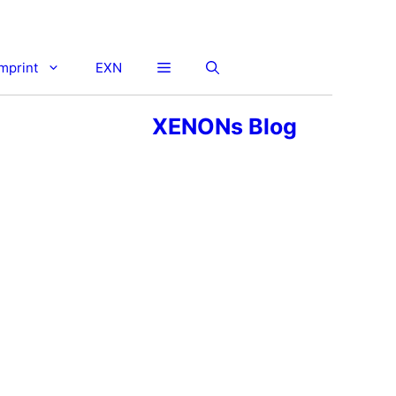
imprint
EXN
XENONs Blog