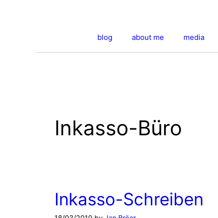
Skip
to
content
blog
about me
media
Inkasso-Büro
Inkasso-Schreiben
18/03/2010
by
Jan Bröer