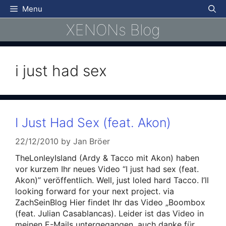
Skip
Menu
to
XENONs Blog
content
i just had sex
I Just Had Sex (feat. Akon)
22/12/2010
by
Jan Bröer
TheLonleyIsland (Ardy & Tacco mit Akon) haben
vor kurzem Ihr neues Video “I just had sex (feat.
Akon)” veröffentlich. Well, just loled hard Tacco. I’ll
looking forward for your next project. via
ZachSeinBlog Hier findet Ihr das Video „Boombox
(feat. Julian Casablancas). Leider ist das Video in
meinen E-Mails untergegangen, auch danke für