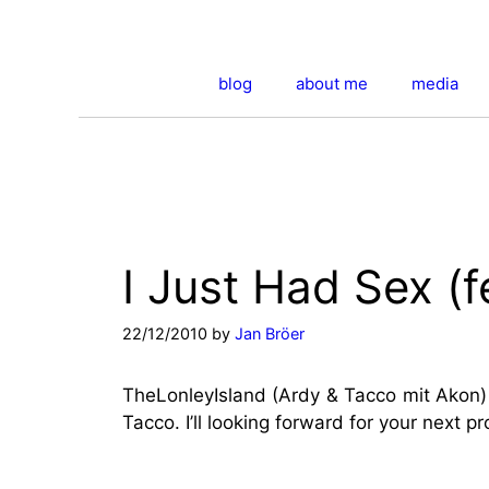
Skip
to
content
blog
about me
media
I Just Had Sex (f
22/12/2010
by
Jan Bröer
TheLonleyIsland (Ardy & Tacco mit Akon) h
Tacco. I’ll looking forward for your next pr