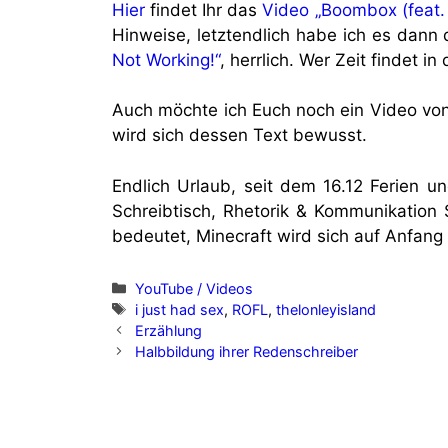
Hier
findet Ihr das
Video „Boombox (feat.
Hinweise, letztendlich habe ich es dann
Not Working!“
, herrlich. Wer Zeit findet i
Auch möchte ich Euch noch ein Video von
wird sich dessen Text bewusst.
Endlich Urlaub, seit dem 16.12 Ferien u
Schreibtisch, Rhetorik & Kommunikation 
bedeutet, Minecraft wird sich auf Anfang 
Categories
YouTube / Videos
Tags
i just had sex
,
ROFL
,
thelonleyisland
Erzählung
Halbbildung ihrer Redenschreiber