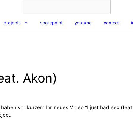
projects
sharepoint
youtube
contact
eat. Akon)
aben vor kurzem Ihr neues Video “I just had sex (feat. A
oject.