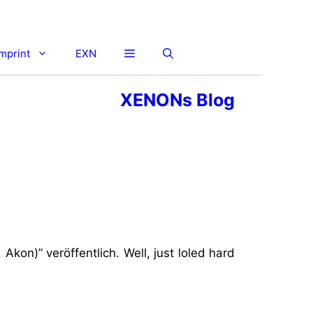
imprint
EXN
XENONs Blog
kon)” veröffentlich. Well, just loled hard