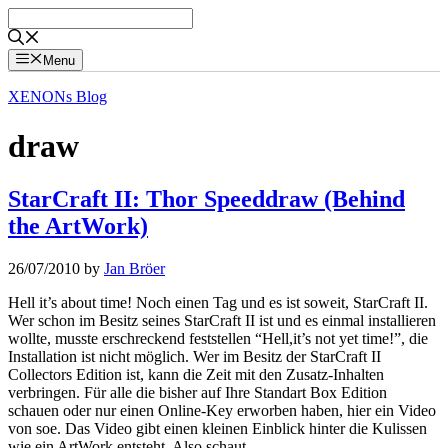
Skip
to
content
Menu
XENONs Blog
draw
StarCraft II: Thor Speeddraw (Behind
the ArtWork)
26/07/2010
by
Jan Bröer
Hell it’s about time! Noch einen Tag und es ist soweit, StarCraft II.
Wer schon im Besitz seines StarCraft II ist und es einmal installieren
wollte, musste erschreckend feststellen “Hell,it’s not yet time!”, die
Installation ist nicht möglich. Wer im Besitz der StarCraft II
Collectors Edition ist, kann die Zeit mit den Zusatz-Inhalten
verbringen. Für alle die bisher auf Ihre Standart Box Edition
schauen oder nur einen Online-Key erworben haben, hier ein Video
von soe. Das Video gibt einen kleinen Einblick hinter die Kulissen
wie ein ArtWork entsteht. Also schaut …