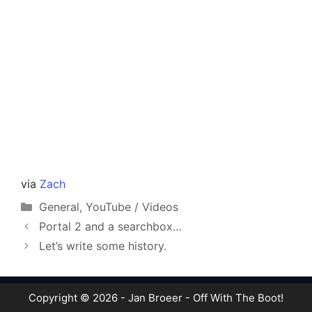
via
Zach
Categories
General
,
YouTube / Videos
Portal 2 and a searchbox…
Let’s write some history.
Copyright © 2026 - Jan Broeer - Off With The Boot!