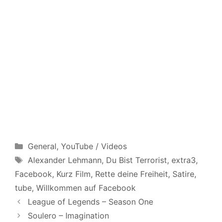
Categories
General
,
YouTube / Videos
Tags
Alexander Lehmann
,
Du Bist Terrorist
,
extra3
,
Facebook
,
Kurz Film
,
Rette deine Freiheit
,
Satire
,
tube
,
Willkommen auf Facebook
League of Legends – Season One
Soulero – Imagination