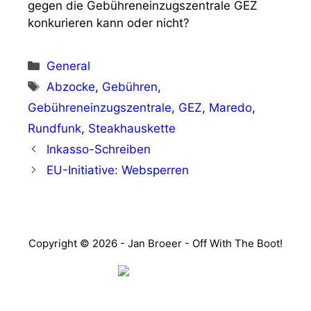
gegen die Gebühreneinzugszentrale GEZ
konkurieren kann oder nicht?
Categories
General
Tags
Abzocke
,
Gebühren
,
Gebühreneinzugszentrale
,
GEZ
,
Maredo
,
Rundfunk
,
Steakhauskette
Inkasso-Schreiben
EU-Initiative: Websperren
Copyright © 2026 - Jan Broeer - Off With The Boot!
Favorite Icon EXN