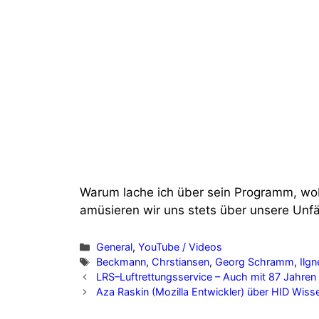
Warum lache ich über sein Programm, wobei
amüsieren wir uns stets über unsere Unfäh
Categories
General
,
YouTube / Videos
Tags
Beckmann
,
Chrstiansen
,
Georg Schramm
,
Ilgn
LRS–Luftrettungsservice – Auch mit 87 Jahren 
Aza Raskin (Mozilla Entwickler) über HID Wis