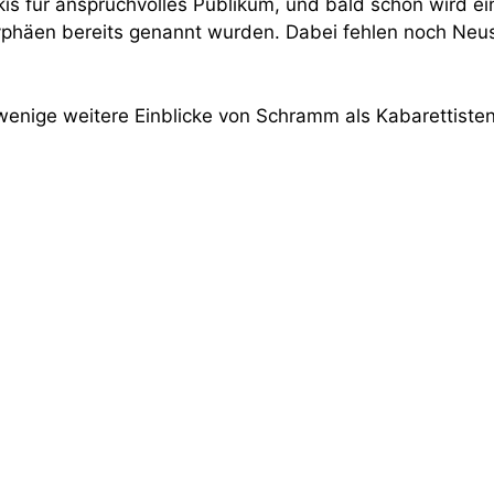
skis für anspruchvolles Publikum, und bald schon wird e
yphäen bereits genannt wurden. Dabei fehlen noch Neuss,
wenige weitere Einblicke von Schramm als Kabarettiste