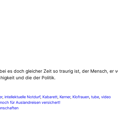
 es doch gleicher Zeit so traurig ist, der Mensch, er v
igkeit und die der Politik.
er
,
intellektuelle Notdurf
,
Kabarett
,
Kerner
,
Klofrauen
,
tube
,
video
noch für Auslandreisen versichert!
senschaften