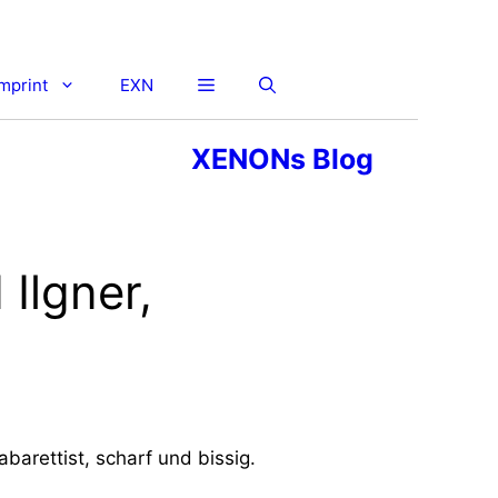
imprint
EXN
XENONs Blog
 Ilgner,
arettist, scharf und bissig.