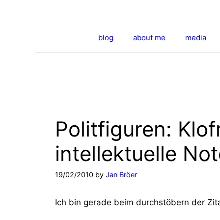
Skip
to
content
blog
about me
media
Politfiguren: Klo
intellektuelle Not
19/02/2010
by
Jan Bröer
Ich bin gerade beim durchstöbern der Zit